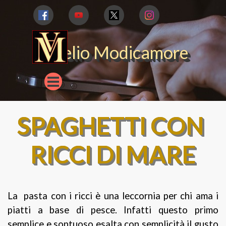
Vai ai contenuti
Aurelio Modicamore
Salta menù
SPAGHETTI CON 
RICCI DI MARE
La pasta con i ricci è una leccornia per chi ama i
piatti a base di pesce. Infatti questo primo
semplice e sontuoso esalta con semplicità il gusto