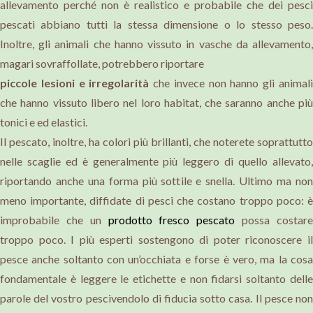
allevamento perché non è realistico e probabile che dei pesci
pescati abbiano tutti la stessa dimensione o lo stesso peso.
Inoltre, gli animali che hanno vissuto in vasche da allevamento,
magari sovraffollate, potrebbero riportare
piccole lesioni e irregolarità
che invece non hanno gli animal
che hanno vissuto libero nel loro habitat, che saranno anche più
tonici e ed elastici.
Il pescato, inoltre, ha
colori più brillanti
, che noterete soprattutto
nelle scaglie ed è generalmente più leggero di quello allevato,
riportando anche una forma più sottile e snella. Ultimo ma non
meno importante, diffidate di pesci che
costano troppo poco
: 
improbabile che un
prodotto fresco pescato
possa costar
troppo poco. I più esperti sostengono di poter riconoscere il
pesce anche soltanto con un’occhiata e forse è vero, ma la cosa
fondamentale è
leggere le etichette
e non fidarsi soltanto dell
parole del vostro pescivendolo di fiducia sotto casa. Il pesce non