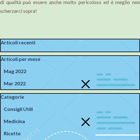
di qualità può essere anche molto pericoloso ed è meglio non
scherzarci sopra!
Salta blocco Articoli recenti
Articoli recenti
Salta blocco Articoli per mese
Articoli per mese
Mag 2022
Mar 2022
Salta blocco Categorie
Categorie
Consigli Utili
Medicina
Ricette