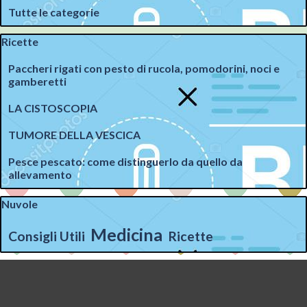
Tutte le categorie
Salta blocco Ricette
Ricette
Paccheri rigati con pesto di rucola, pomodorini, noci e
gamberetti
LA CISTOSCOPIA
TUMORE DELLA VESCICA
Pesce pescato: come distinguerlo da quello da
allevamento
Salta blocco Nuvole
Nuvole
Medicina
Consigli Utili
Ricette