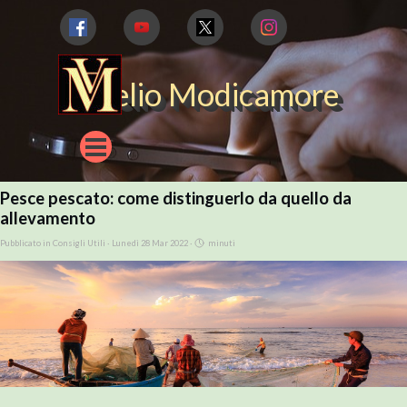
Vai ai contenuti
Aurelio Modicamore
Salta menù
Pesce pescato: come distinguerlo da quello da
allevamento
Pubblicato in
Consigli Utili
· Lunedì 28 Mar 2022 ·
minuti